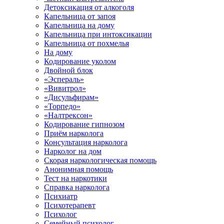
Детоксикация от алкоголя
Капельница от запоя
Капельница на дому
Капельница при интоксикации
Капельница от похмелья
На дому
Кодирование уколом
Двойной блок
«Эспераль»
«Вивитрол»
«Дисульфирам»
«Торпедо»
«Налтрексон»
Кодирование гипнозом
Приём нарколога
Консультация нарколога
Нарколог на дом
Скорая наркологическая помощь
Анонимная помощь
Тест на наркотики
Справка нарколога
Психиатр
Психотерапевт
Психолог
Семейный психолог