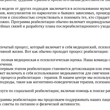
 модели от других подходов заключается в использовании муль
ников, консультантов по наркологии и бывших зависимых, проше
ом и способностью сочувствовать и понимать тех, кто страдает
зможно. Программа реабилитации обычно включает индивидуальн
ейных связей и разработку плана послереабилитационного ухода
енчатый процесс, который включает в себя медицинский, психо
ктивной жизни. Вот как обычно проходит процесс реабилитации:
 полная медицинская и психологическая оценка. Наша команда 
ечения.
ервым этапом реабилитации становится детоксикация или очище
жет включать в себя использование медикаментов для смягчени
 процесса реабилитации - терапия. В нашем центре мы использ
дходы, такие как когнитивно-поведенческая терапия, психоана
луги по социальной реабилитации, включая помощь в поиске р
раммы реабилитации мы продолжаем поддерживать наших пациен
к советы по питанию и физической активности.