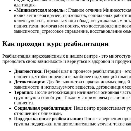
адаптация.
«Миннесотская модель»:
Главное отличие Миннесотская
включает в себя врачей, психологов, социальных работ
ключевую роль, поскольку они обладают уникальным опыт
пациентами, помогая им понять, что восстановление во
зависимости, стрессовое справление, восстановление сем
Как проходит курс реабилитации
Реабилитация наркозависимых в нашем центре - это многоступ
преодолеть свою зависимость и вернуться к здоровой и проду
Диагностика:
Первый шаг в процессе реабилитации - это
пациента, чтобы определить наиболее подходящий план л
Детоксикация:
Для большинства наркозависимых людей п
зависимости и используемого вещества, детоксикация мо
Терапия:
После детоксикации начинается основная часть
групповую и семейную. Также мы применяем различные по
пациента.
Социальная реабилитация:
Наш центр предоставляет ус
отношений с близкими.
Поддержка после реабилитации:
После завершения прог
группы поддержки или дополнительные услуги, такие ка