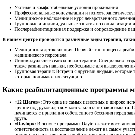
Уютные и комфортабельные условия проживания
Профессиональные консультации и психотерапевтическу
Медицинское наблюдение и курс лекарственного лечения
Групповые и индивидуальные занятия по социализации 
Послереабилитационная поддержка и сопровождение пац
В нашем центре проводятся различные виды терапии, такие
Медицинская детоксикация: Первый этап процесса реаби
медицинского персонала.
Индивидуальные сеансы психотерапии: Специально разра
также развивать навыки, необходимые для выздоровления
Групповая терапия: Встречи с другими людьми, которые
которые понимают их ситуацию.
Какие реабилитационные программы 
«12 Шагов»:
Это одна из самых известных и широко исп
группе под руководством консультанта по зависимости. 
начинается с признания собственного бессилия перед з
друга.
«Daytop»:
В основе программы Daytop лежит восстановле
ответственность за восстановление лежит на самом участ
индивидуальная терапия, семейная терапия, воспитательн