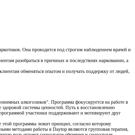
ркотиков. Она проводится под строгим наблюдением врачей и
ентам разобраться в причинах и последствиях наркомании, а
клиентам обменяться опытом и получать поддержку от людей,
онимных алкоголиков". Программа фокусируется на работе в
е здоровой системы ценностей. Путь к восстановлению
д программой участники поддерживают и мотивируют друг
е этой программы лежит принцип, согласно которому
вными методами работы в Daytop являются групповая терапия,
Важную роль играют социальное обучение и социальная