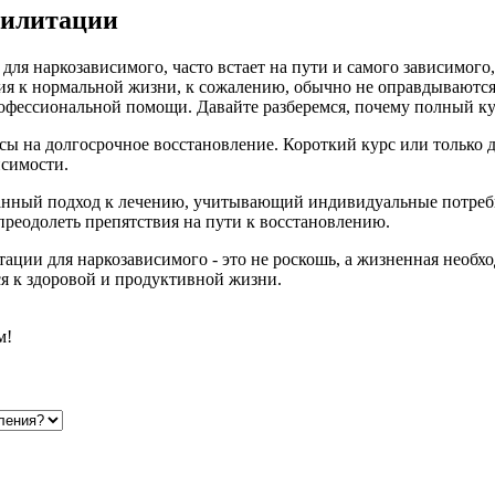
билитации
ля наркозависимого, часто встает на пути и самого зависимого,
ния к нормальной жизни, к сожалению, обычно не оправдываются.
рофессиональной помощи. Давайте разберемся, почему полный к
ы на долгосрочное восстановление. Короткий курс или только 
исимости.
нный подход к лечению, учитывающий индивидуальные потребн
 преодолеть препятствия на пути к восстановлению.
ации для наркозависимого - это не роскошь, а жизненная необх
я к здоровой и продуктивной жизни.
м!