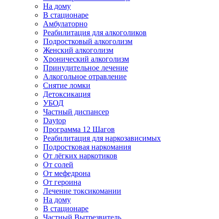
На дому
В стационаре
Амбулаторно
Реабилитация для алкоголиков
Подростковый алкоголизм
Женский алкоголизм
Хронический алкоголизм
Принудительное лечение
Алкогольное отравление
Снятие ломки
Детоксикация
УБОД
Частный диспансер
Daytop
Программа 12 Шагов
Реабилитация для наркозависимых
Подростковая наркомания
От лёгких наркотиков
От солей
От мефедрона
От героина
Лечение токсикомании
На дому
В стационаре
Частный Вытрезвитель