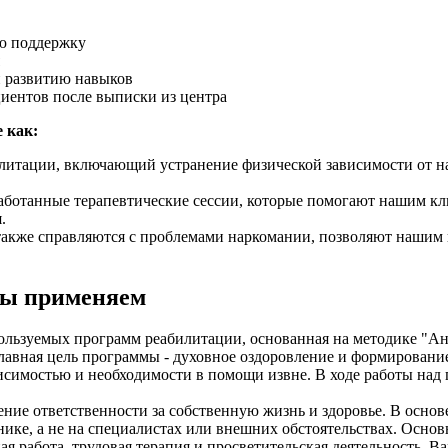
ю поддержку
и развитию навыков
иентов после выписки из центра
 как:
литации, включающий устранение физической зависимости от на
ботанные терапевтические сессии, которые помогают нашим кли
.
 также справляются с проблемами наркомании, позволяют нашим 
мы применяем
ользуемых программ реабилитации, основанная на методике "Ан
Главная цель программы - духовное оздоровление и формировани
ависимостью и необходимости в помощи извне. В ходе работы на
ние ответственности за собственную жизнь и здоровье. В основ
нике, а не на специалистах или внешних обстоятельствах. Осно
ая работа, трудовая терапия и просветительская деятельность. 