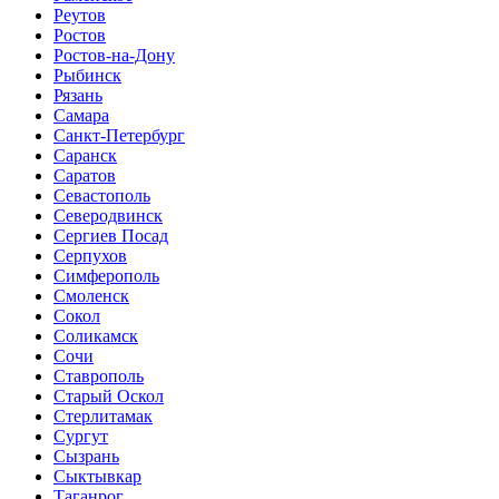
Реутов
Ростов
Ростов-на-Дону
Рыбинск
Рязань
Самара
Санкт-Петербург
Саранск
Саратов
Севастополь
Северодвинск
Сергиев Посад
Серпухов
Симферополь
Смоленск
Сокол
Соликамск
Сочи
Ставрополь
Старый Оскол
Стерлитамак
Сургут
Сызрань
Сыктывкар
Таганрог