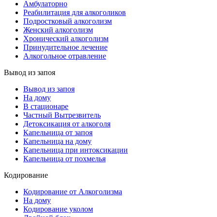
Амбулаторно
Реабилитация для алкоголиков
Подростковый алкоголизм
Женский алкоголизм
Хронический алкоголизм
Принудительное лечение
Алкогольное отравление
Вывод из запоя
Вывод из запоя
На дому
В стационаре
Частный Вытрезвитель
Детоксикация от алкоголя
Капельница от запоя
Капельница на дому
Капельница при интоксикации
Капельница от похмелья
Кодирование
Кодирование от Алкоголизма
На дому
Кодирование уколом