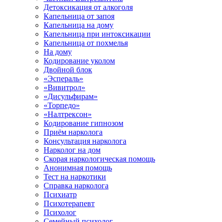
Детоксикация от алкоголя
Капельница от запоя
Капельница на дому
Капельница при интоксикации
Капельница от похмелья
На дому
Кодирование уколом
Двойной блок
«Эспераль»
«Вивитрол»
«Дисульфирам»
«Торпедо»
«Налтрексон»
Кодирование гипнозом
Приём нарколога
Консультация нарколога
Нарколог на дом
Скорая наркологическая помощь
Анонимная помощь
Тест на наркотики
Справка нарколога
Психиатр
Психотерапевт
Психолог
Семейный психолог