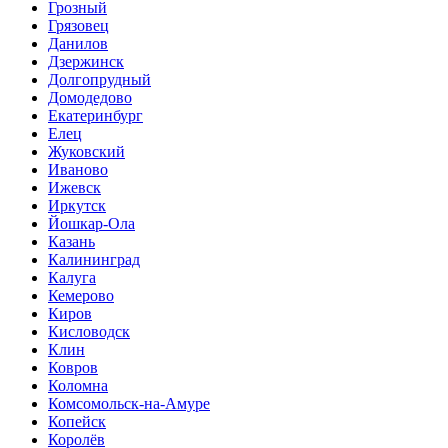
Грозный
Грязовец
Данилов
Дзержинск
Долгопрудный
Домодедово
Екатеринбург
Елец
Жуковский
Иваново
Ижевск
Иркутск
Йошкар-Ола
Казань
Калининград
Калуга
Кемерово
Киров
Кисловодск
Клин
Ковров
Коломна
Комсомольск-на-Амуре
Копейск
Королёв