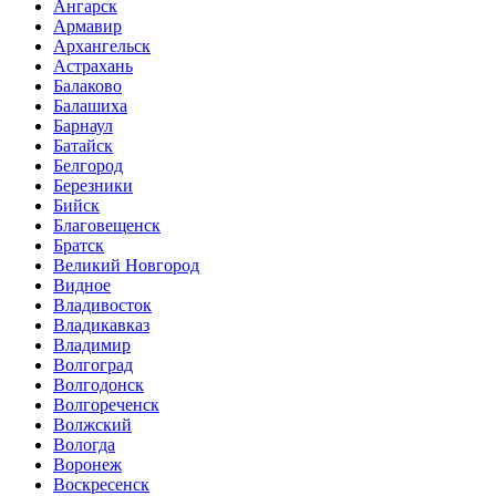
Ангарск
Армавир
Архангельск
Астрахань
Балаково
Балашиха
Барнаул
Батайск
Белгород
Березники
Бийск
Благовещенск
Братск
Великий Новгород
Видное
Владивосток
Владикавказ
Владимир
Волгоград
Волгодонск
Волгореченск
Волжский
Вологда
Воронеж
Воскресенск