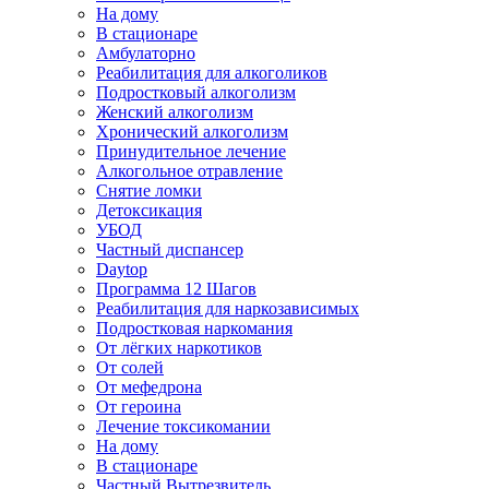
На дому
В стационаре
Амбулаторно
Реабилитация для алкоголиков
Подростковый алкоголизм
Женский алкоголизм
Хронический алкоголизм
Принудительное лечение
Алкогольное отравление
Снятие ломки
Детоксикация
УБОД
Частный диспансер
Daytop
Программа 12 Шагов
Реабилитация для наркозависимых
Подростковая наркомания
От лёгких наркотиков
От солей
От мефедрона
От героина
Лечение токсикомании
На дому
В стационаре
Частный Вытрезвитель