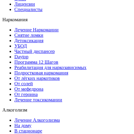
Лицензии
Специалисты
Наркомания
Лечение Наркомании
Снятие ломки
Детоксикация
УБОД
Частный диспансер
Daytop
Программа 12 Шагов
Реабилитация для наркозависимых
Подростковая наркомания
От лёгких наркотиков
От солей
От мефедрона
От героина
Лечение токсикомании
Алкоголизм
Лечение Алкоголизма
На дому
В стационаре