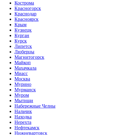
Кострома
Красногорск
Краснодар
Красноярск
Крым
Кузнецк
Курган
Курск
Липетск
Люберцы
Магнитогорск
Майкоп
Махачкала
Миасс
Москва
Мурино
Мурманск
Муром
Мытищи
Набережные Челны
Нальчик
Находка
Нерехта
Нефтекамск
Нижневартовск