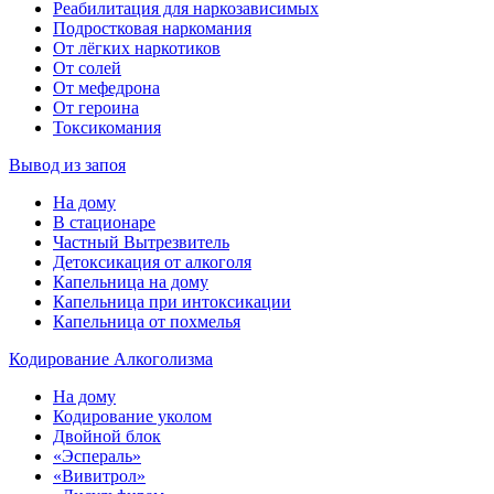
Реабилитация для наркозависимых
Подростковая наркомания
От лёгких наркотиков
От солей
От мефедрона
От героина
Токсикомания
Вывод из запоя
На дому
В стационаре
Частный Вытрезвитель
Детоксикация от алкоголя
Капельница на дому
Капельница при интоксикации
Капельница от похмелья
Кодирование Алкоголизма
На дому
Кодирование уколом
Двойной блок
«Эспераль»
«Вивитрол»