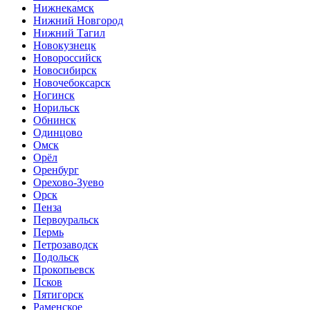
Нижнекамск
Нижний Новгород
Нижний Тагил
Новокузнецк
Новороссийск
Новосибирск
Новочебоксарск
Ногинск
Норильск
Обнинск
Одинцово
Омск
Орёл
Оренбург
Орехово-Зуево
Орск
Пенза
Первоуральск
Пермь
Петрозаводск
Подольск
Прокопьевск
Псков
Пятигорск
Раменское