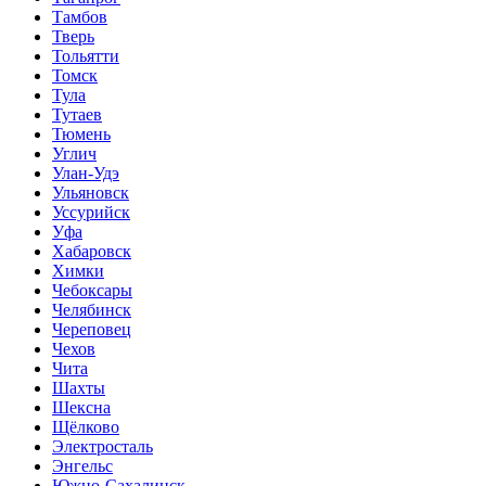
Тамбов
Тверь
Тольятти
Томск
Тула
Тутаев
Тюмень
Углич
Улан-Удэ
Ульяновск
Уссурийск
Уфа
Хабаровск
Химки
Чебоксары
Челябинск
Череповец
Чехов
Чита
Шахты
Шексна
Щёлково
Электросталь
Энгельс
Южно-Сахалинск